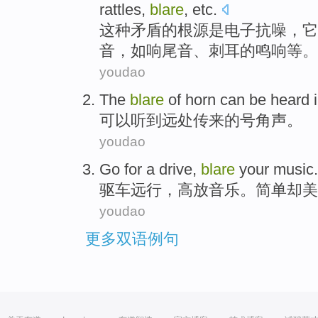
rattles
,
blare
,
etc
.
这种
矛盾
的
根源
是
电子
抗噪
，
它
音
，
如
响尾音
、刺耳的鸣响
等
。
youdao
The
blare
of
horn
can be
heard
可以
听到
远处
传来
的
号角声
。
youdao
Go for a
drive
,
blare
your
music
驱车
远行
，高放
音乐
。
简单
却
美
youdao
更多双语例句