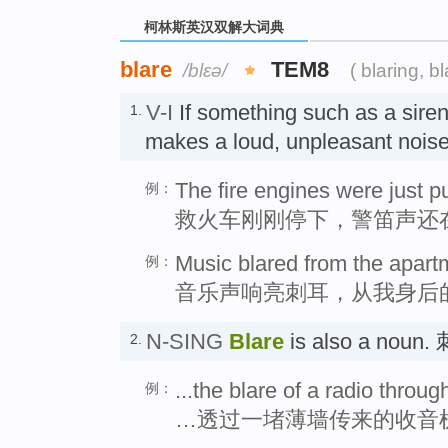
柯林斯英汉双解大词典
blare
TEM8
/blɛə/
( blaring, b
V-I
If something such as a siren
1.
makes a loud, unpleasant
The fire engines were just pu
例：
救火车刚刚停下，警笛声还
Music blared from the apart
例：
音乐声响亮刺耳，从我身后
N-SING
Blare
is also a nou
2.
...the blare of a radio through
例：
…透过一堵薄墙传来的收音