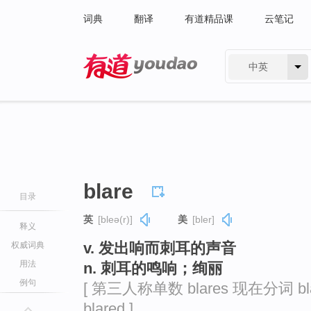
词典
翻译
有道精品课
云笔记
中英
有道 - 网易旗下搜索
blare
目录
英
[bleə(r)]
美
[bler]
释义
v. 发出响而刺耳的声音
权威词典
用法
n. 刺耳的鸣响；绚丽
例句
[ 第三人称单数 blares 现在分词 bl
blared ]