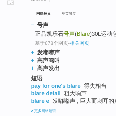
go
网络释义
英英释义
top
号声
正品凯乐石
号声
(
Blare
)30L运动
基于678个网页
-
相关网页
发嘟嘟声
高声鸣叫
高声发出
短语
pay for one's blare
得失相当
blare detail
粗大响声
blare e
发嘟嘟声 ; 巨大而刺耳的
更多
网络短语