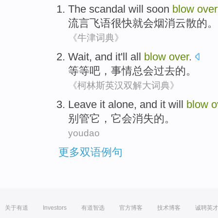
The scandal
will soon
blow
over
流言
飞语很快就
会
烟消云散的。
《牛津词典》
Wait
, and
it
'll all
blow
over
.
等等吧
，
事情
总会
过去
的。
《柯林斯英汉双解大词典》
Leave
it
alone, and it
will
blow
o
别管
它
，它
会
消失
的。
youdao
更多双语例句
关于有道
Investors
有道智选
官方博客
技术博客
诚聘英