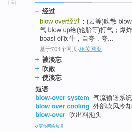
go
经过
top
blow over
经过
；(云等)吹散 blow
气 blow up给(轮胎等)打气；爆炸
boast of吹牛，自夸，夸...
基于704个网页
-
相关网页
被淡忘
吹散
使淡忘
短语
blow-over system
气流输送系统
blow over cooling
外部吹风冷却
blow-over
吹出料泡头
更多
网络短语