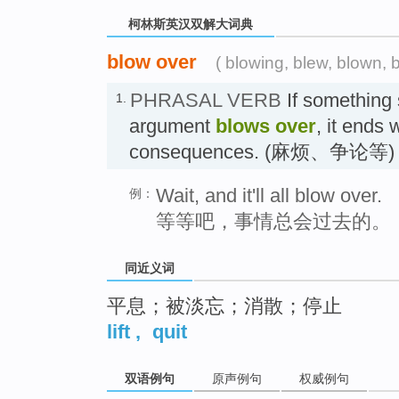
柯林斯英汉双解大词典
blow over
( blowing, blew, blown, 
PHRASAL VERB
If something 
1.
argument
blows over
, it ends 
consequences. (麻烦、争论等
Wait, and it'll all blow over.
例：
等等吧，事情总会过去的。
同近义词
平息；被淡忘；消散；停止
lift
,
quit
双语例句
原声例句
权威例句