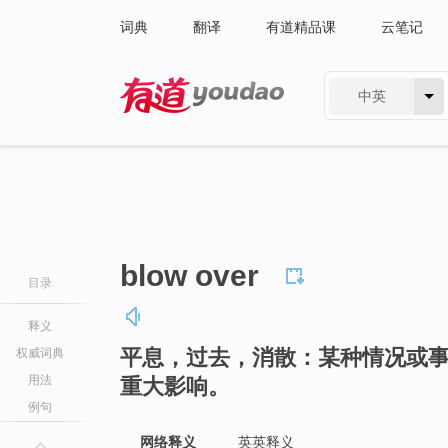
词典
翻译
有道精品课
云笔记
中英
有道 - 网易旗下搜索
blow over
目录
释义
平息，过去，消散：某种情况或
权威词典
用法
重大影响。
例句
网络释义
英英释义