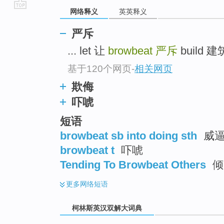
网络释义
英英释义
go
top
严斥
... let 让
browbeat
严斥
build 建筑
基于120个网页
-
相关网页
欺侮
吓唬
短语
browbeat sb into doing sth
威逼
browbeat t
吓唬
Tending To Browbeat Others
倾
更多
网络短语
柯林斯英汉双解大词典