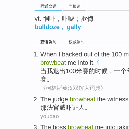
同近义词
同根词
vt. 恫吓，吓唬；欺侮
bulldoze
,
gally
双语例句
权威例句
When
I
backed out
of the
100
m
browbeat
me
into it.
当
我
退出
100
米赛
的
时候，
一个
赛。
《柯林斯英汉双解大词典》
The
judge
browbeat
the witness
那
法官
威吓
证人
。
youdao
The boss
browbeat
me
into
taki