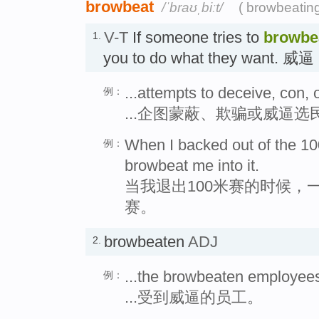
browbeat
/ˈbraʊˌbiːt/
( browbeatin
V-T
If someone tries to
browbe
1.
you to do what they want. 威逼
...attempts to deceive, con, 
例：
...企图蒙蔽、欺骗或威逼选
When I backed out of the 100
例：
browbeat me into it.
当我退出100米赛的时候，
赛。
browbeaten
ADJ
2.
...the browbeaten employee
例：
...受到威逼的员工。