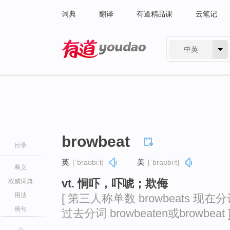
词典
翻译
有道精品课
云笔记
中英
有道 - 网易旗下搜索
browbeat
目录
英
[ˈbraʊbiːt]
美
[ˈbraʊbiːt]
释义
vt. 恫吓，吓唬；欺侮
权威词典
用法
[ 第三人称单数 browbeats 现在分词 
例句
过去分词 browbeaten或browbeat 