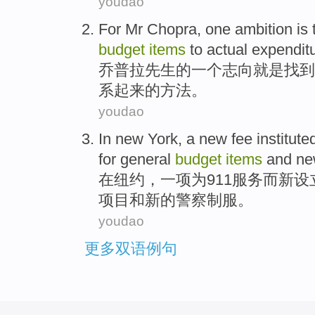
youdao
For Mr Chopra
,
one
ambition
is
budget
items
to
actual
expendit
乔普拉
先生
的
一个
志向
就是
找到
系
起来的
方法
。
youdao
In
new York
,
a
new
fee
institute
for
general
budget
items
and
ne
在
纽约
，
一项
为
911
服务
而
新
设
项目
和
新的
警察
制服
。
youdao
更多双语例句