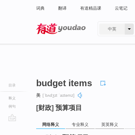
词典
翻译
有道精品课
云笔记
中英
有道 - 网易旗下搜索
budget items
目录
美
[ˈbʌdʒɪt ˈaɪtəmz]
释义
[财政] 预算项目
例句
网络释义
专业释义
英英释义
go
top