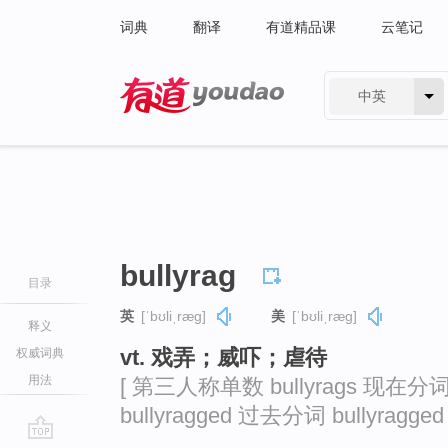
词典
翻译
有道精品课
云笔记
中英
有道 - 网易旗下搜索
bullyrag
目录
英
[ˈbʊliˌræɡ]
美
[ˈbʊliˌræɡ]
释义
vt. 戏弄；威吓；虐待
权威词典
用法
[ 第三人称单数 bullyrags 现在分词 
bullyragged 过去分词 bullyragged 