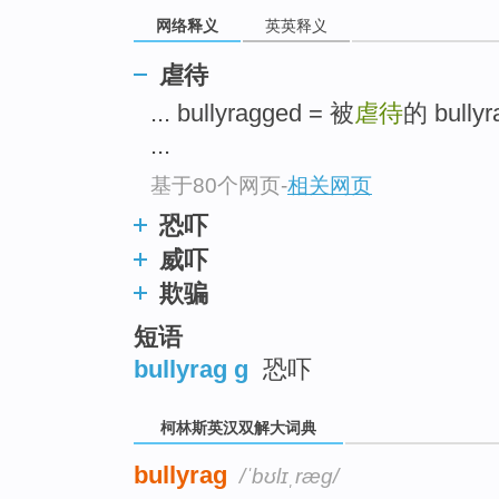
go
网络释义
英英释义
top
虐待
... bullyragged = 被
虐待
的 bullyr
...
基于80个网页
-
相关网页
恐吓
威吓
欺骗
短语
bullyrag g
恐吓
柯林斯英汉双解大词典
bullyrag
/ˈbʊlɪˌræɡ/