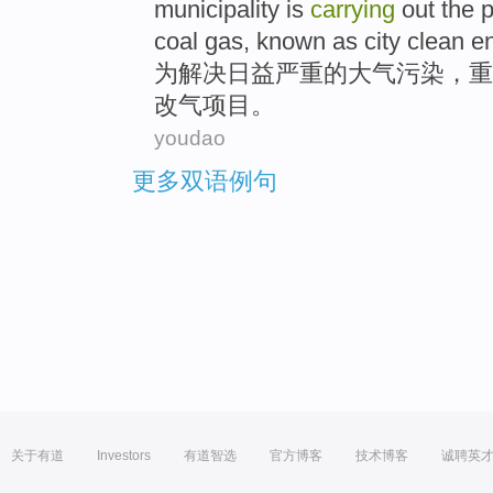
municipality is
carrying
out the
p
coal
gas
, known as city
clean
e
为
解决
日益
严重
的
大气
污染
，
重
改
气
项目
。
youdao
更多双语例句
关于有道
Investors
有道智选
官方博客
技术博客
诚聘英