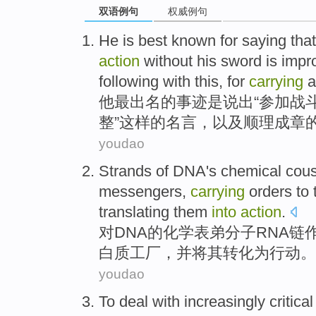
双语例句
权威例句
top
He
is best
known for
saying that
action
without
his
sword
is impr
following with
this
,
for
carrying
他
最
出名
的
事迹是
说出
“参加
战
整”
这样
的名言，
以及
顺理成章
youdao
Strands of
DNA
's
chemical
cous
messengers
,
carrying
orders
to
translating them
into
action
.
对
DNA
的
化学
表弟
分子
RNA链
白质
工厂
，
并
将
其
转化为行动。
youdao
To
deal
with increasingly
critical