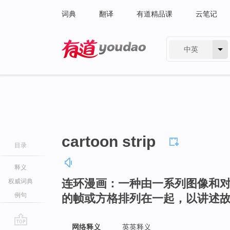
词典
翻译
有道精品课
云笔记
中英
有道 - 网易旗下搜索
cartoon strip
目录
释义
连环漫画：一种由一系列图像和
权威词典
例句
的帧或方格排列在一起，以讲述
网络释义
英英释义