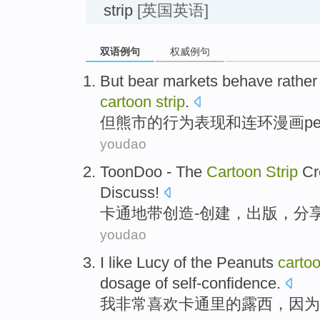
strip
[英国英语]
双语例句
权威例句
But
bear markets
behave
rathe
cartoon
strip
.
但
熊市
的
行为表现
和
连环
漫画pe
youdao
ToonDoo
- The
Cartoon
Strip
Cr
Discuss
!
卡通地带
创造
-
创建
，
出版
，
分
youdao
I
like
Lucy
of
the
Peanuts
carto
dosage of
self-confidence
.
我
非常
喜欢
卡通
里
的
露西
，
因为