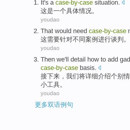
It
's
a
case-by
-
case
situation
.
这
是
一个
具体
情况
。
youdao
That
would need
case-by
-
case
这
需要
针对不同案例进行
谈判
。
youdao
Then
we
'll
detail
how to
add
gad
case-by
-
case
basis.
接下来
，
我们
将
详细介绍
个别
情
小工具
。
youdao
更多双语例句