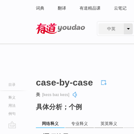
词典
翻译
有道精品课
云笔记
中英
有道 - 网易旗下搜索
case-by-case
目录
美
[keɪs baɪ keɪs]
释义
具体分析；个例
用法
例句
网络释义
专业释义
英英释义
go