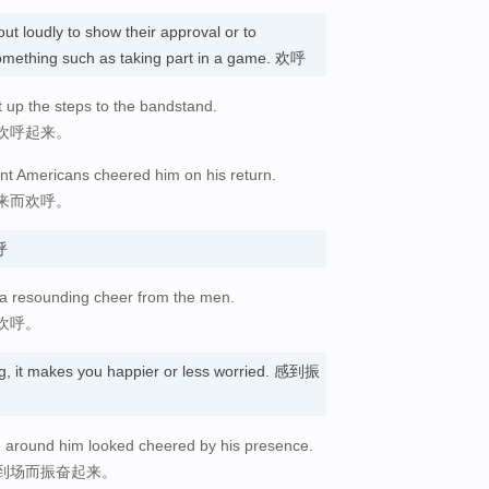
out loudly to show their approval or to
mething such as taking part in a game. 欢呼
up the steps to the bandstand.
欢呼起来。
ant Americans cheered him on his return.
来而欢呼。
呼
 a resounding cheer from the men.
欢呼。
, it makes you happier or less worried. 感到振
e around him looked cheered by his presence.
到场而振奋起来。