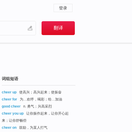
登录
词组短语
cheer up
使高兴；高兴起来；使振奋
cheer for
为…欢呼，喝彩；给…加油
good cheer
n. 勇气；兴高采烈
cheer you up
让你振作起来，让你开心起
来；让你舒畅些
cheer on
鼓励，为某人打气