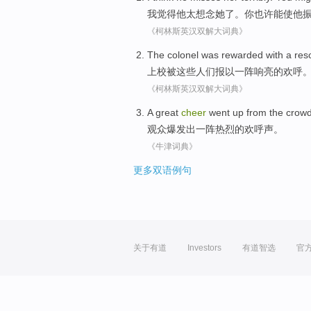
我
觉得
他
太想念
她
了。
你
也许能
使
他
《柯林斯英汉双解大词典》
The colonel
was
rewarded
with
a res
上校
被
这些人们报以
一阵
响亮的欢呼
《柯林斯英汉双解大词典》
A
great
cheer
went up from
the crow
观众
爆发出一阵
热烈
的欢呼声。
《牛津词典》
更多双语例句
关于有道
Investors
有道智选
官