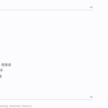
; 使振奋
他手
篇
eering, cheered, cheers )