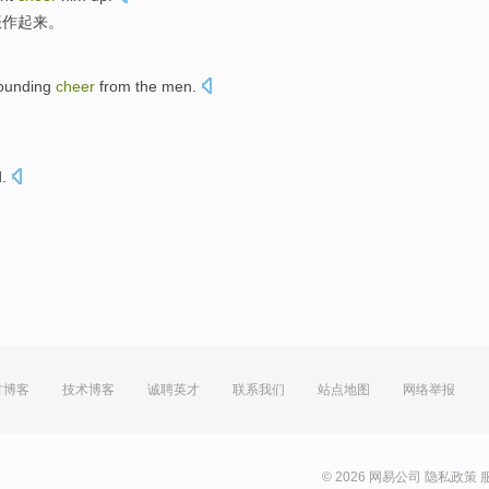
振作
起来
。
ounding
cheer
from
the men.
。
d
.
方博客
技术博客
诚聘英才
联系我们
站点地图
网络举报
© 2026 网易公司
隐私政策