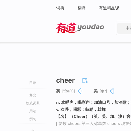
词典
翻译
有道精品课
中
有道 - 网易旗下搜索
cheer
目录
英
[tʃɪə(r)]
美
[tʃɪr]
释义
n. 欢呼声，喝彩声；加油口号，加油歌
权威词典
v. 欢呼，喝彩；鼓励，鼓舞
用法
【名】 （Cheer）（英、美、加、澳）
例句
[ 复数 cheers 第三人称单数 cheers 现在分词