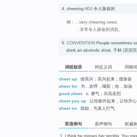
4.
cheering
ADJ
令人振奋的
例：
...very cheering news.
…非常令人振奋的消息。
5.
CONVENTION
People sometimes sa
drink an alcoholic drink. 干杯
[英国英
词组短语
同近义词
同根
cheer up
使高兴；高兴起来；使振奋
cheer for
为…欢呼，喝彩；给…加油
good cheer
n. 勇气；兴高采烈
cheer you up
让你振作起来，让你开心
cheer on
鼓励，为某人打气
双语例句
原声例句
权威
I
think
he
misses
her
terribly.
You
mig