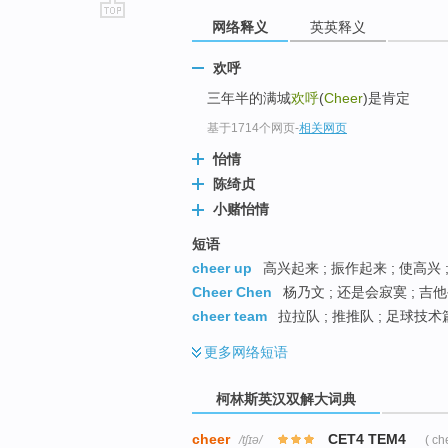
网络释义
英英释义
go
top
欢呼
三年半的满城
欢呼
(
Cheer
)是肯定
基于1714个网页
-
相关网页
怡情
陈绮贞
小赌怡情
短语
cheer up
高兴起来 ; 振作起来 ; 使高兴 
Cheer Chen
杨乃文 ; 还是会寂寞 ; 吉
cheer team
拉拉队 ; 推推队 ; 足球技术
更多
网络短语
柯林斯英汉双解大词典
cheer
CET4 TEM4
/tʃɪə/
( ch