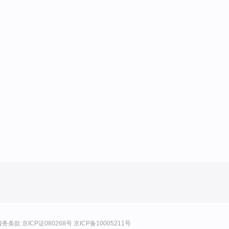
服务条款
京ICP证080268号
京ICP备10005211号