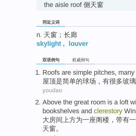
the aisle roof 侧天窗
同近义词
n. 天窗；长廊
skylight
,
louver
双语例句
权威例句
Roofs
are
simple
pitches
,
many
屋顶
是
简单
的
球场
，
有很多
玻璃
youdao
Above the
great
room
is
a
loft
w
bookshelves
and
clerestory
Win
大
房间
上方
为
一
座阁楼
，
带有
一
天窗。