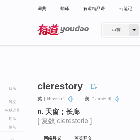
词典
翻译
有道精品课
云笔记
中英
有道 - 网易旗下搜索
clerestory
目录
英
[ˈklɪəstɔːri]
美
[ˈklɪrstɔːri]
释义
n. 天窗；长廊
权威词典
用法
[ 复数 clerestorie ]
例句
网络释义
英英释义