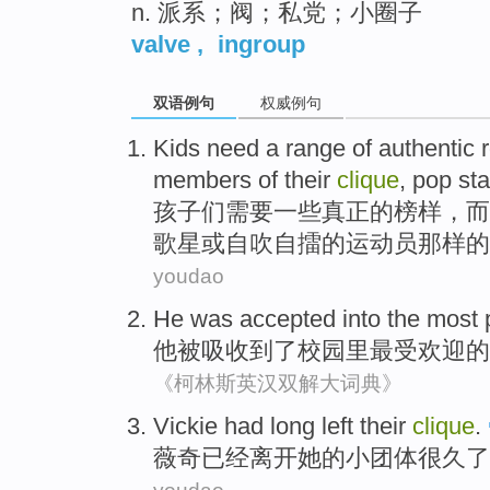
n. 派系；阀；私党；小圈子
valve
,
ingroup
双语例句
权威例句
Kids
need a
range
of
authentic
members of
their
clique
,
pop
sta
孩子们
需要
一些真正
的
榜样
，而
歌星
或
自吹自擂的运动员那样的
youdao
He
was accepted
into
the most
他
被
吸收到了
校园
里
最
受欢迎
的
《柯林斯英汉双解大词典》
Vickie
had
long
left
their
clique
.
薇
奇
已经
离开
她的
小团体
很久
了