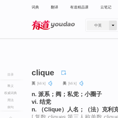
词典
翻译
有道精品课
云笔记
中英
有道 - 网易旗下搜索
clique
目录
英
[kliːk]
美
[kliːk]
释义
n. 派系；阀；私党；小圈子
权威词典
用法
vi. 结党
例句
n. （Clique）人名；（法）克利
[ 复数 cliques 第三人称单数 cliqu