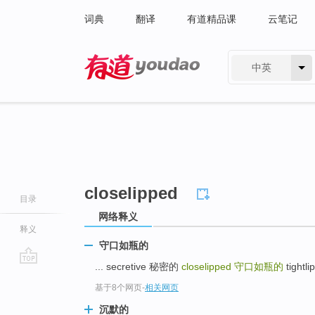
词典
翻译
有道精品课
云笔记
中英
有道 - 网易旗下搜索
closelipped
目录
网络释义
释义
守口如瓶的
... secretive 秘密的
closelipped
守口如瓶的
tightl
go
基于8个网页
-
相关网页
top
沉默的