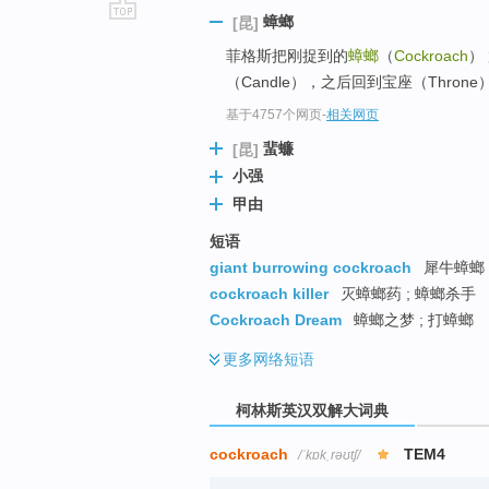
蟑螂
[昆]
go
菲格斯把刚捉到的
蟑螂
（
Cockroach
）
top
（Candle），之后回到宝座（Throne
基于4757个网页
-
相关网页
蜚蠊
[昆]
小强
甲由
短语
giant burrowing cockroach
犀牛蟑螂
cockroach killer
灭蟑螂药 ; 蟑螂杀手
Cockroach Dream
蟑螂之梦 ; 打蟑螂
更多
网络短语
柯林斯英汉双解大词典
cockroach
TEM4
/ˈkɒkˌrəʊtʃ/