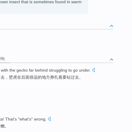
rown insect that is sometimes found in warm
例句
with
the gecko
far
behind
struggling
to
go
under
.
过去
，壁虎
在后面
很远
的地方
挣扎着
要
钻
过去
。
ta
! That's "
what
's" wrong.
蟑螂
。