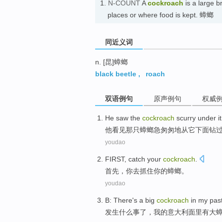
1.
N-COUNT
A
cockroach
is a large b
places or where food is kept. 蟑螂
同近义词
n. [昆]蟑螂
black beetle
,
roach
双语例句
原声例句
权威
He
saw
the
cockroach
scurry
under
it
他
看见
那
只蟑螂
急匆匆地从
它
下面
钻
youdao
FIRST
,
catch
your
cockroach
.
首先
，你
去抓住
你
的蟑螂。
youdao
B:
There's
a
big
cockroach
in
my
pas
发生什么
事了，
我
的
意大利面里
有
大