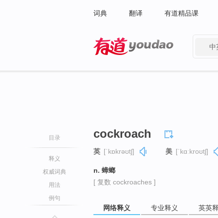
词典
翻译
有道精品课
中
有道 - 网易旗下搜索
cockroach
目录
英
[ˈkɒkrəʊtʃ]
美
[ˈkɑːkroʊtʃ]
释义
n. 蟑螂
权威词典
[ 复数 cockroaches ]
用法
例句
网络释义
专业释义
英英