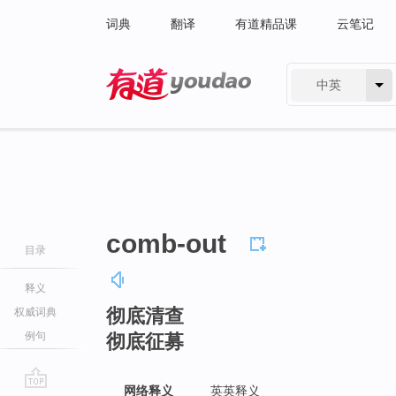
词典
翻译
有道精品课
云笔记
中英
有道 - 网易旗下搜索
comb-out
目录
释义
彻底清查
权威词典
例句
彻底征募
网络释义
英英释义