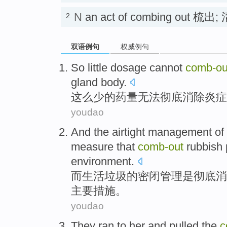
N
an act of combing out 梳出;
2.
双语例句
权威例句
So
little
dosage
cannot
comb-ou
gland body
.
这么
少
的
药量
无法
彻底消除
炎症
youdao
And
the
airtight
management
of
measure
that
comb-out
rubbish
environment
.
而
生活
垃圾
的
密闭
管理
是
彻底消
主要
措施
。
youdao
They ran
to her
and pulled
the
c