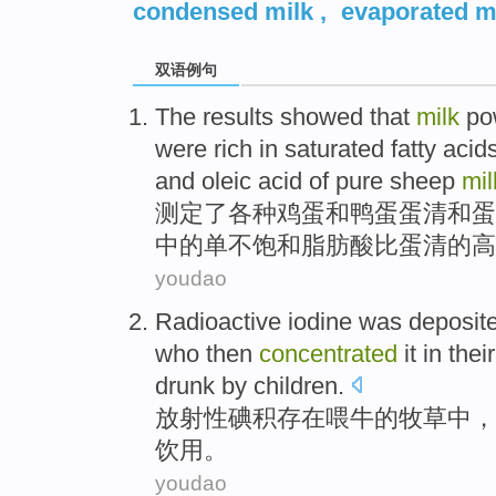
condensed milk
,
evaporated m
双语例句
The results
showed that
milk
po
were
rich
in
saturated
fatty
acid
and
oleic
acid
of
pure sheep
mil
测定
了各种鸡蛋
和
鸭蛋
蛋清和蛋
中的单不
饱和
脂肪酸
比
蛋清
的
高
youdao
Radioactive
iodine
was deposit
who
then
concentrated
it
in
thei
drunk
by
children
.
放射性
碘积存
在
喂
牛
的
牧草
中，
饮用
。
youdao