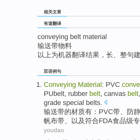
top
相关文章
有道翻译
conveying belt material
输送带物料
以上为机器翻译结果，长、整句
双语例句
Conveying
Material
:
PVC
conve
PUbelt
,
rubber
belt
,
canvas
belt
grade
special
belts
.
输送带
的
材质
有：
PVC
带
、
防
帆布
带、
以及
符合
FDA
食品级
专
youdao