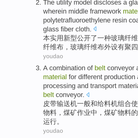
The utility
model
discloses
a
gla
wherein
middle
framework
mater
polytetrafluoroethylene
resin
coa
glass
fiber
cloth
.
本
实用新型
公开
了一种
玻璃纤维
纤维
布
，玻璃纤维布
外
设有
聚四
youdao
A combination of
belt
conveyor
material
for
different
production
processing
and
transport
materi
belt
conveyor.
皮带
输送机
一般
和
给料机组合使
物料
，
煤矿
作业
中
，煤矿
物料
的
运行
。
youdao