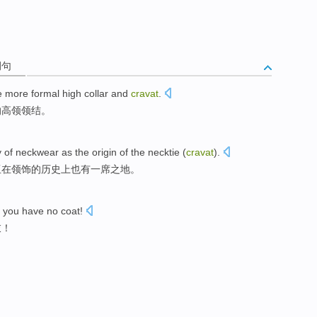
例句
e
more
formal
high
collar
and
cravat
.
的
高领
领结。
y
of
neckwear
as
the origin of the
necktie
(
cravat
).
亚
在
领饰
的
历史上
也
有
一席之地
。
; you have no
coat
!
衣
！