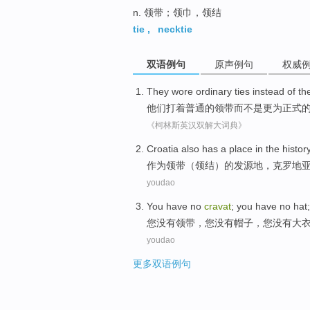
n. 领带；领巾，领结
tie
,
necktie
双语例句
原声例句
权威
They
wore
ordinary
ties
instead
of th
他们
打着
普通
的
领带
而不是
更为
正式
《柯林斯英汉双解大词典》
Croatia
also
has
a place
in
the
histor
作为
领带
（
领结
）
的
发源地，
克罗地
youdao
You
have
no
cravat
; you have no
hat
您
没有
领带
，您没有
帽子
，您没有
大
youdao
更多双语例句