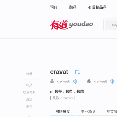
词典
翻译
有道精品课
中
有道 - 网易旗下搜索
cravat
目录
英
[krəˈvæt]
美
[krəˈvæt]
释义
n. 领带；领巾，领结
权威词典
[ 复数 cravats ]
用法
例句
网络释义
专业释义
英英