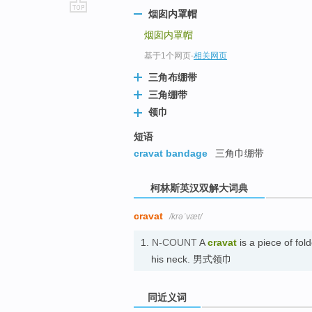
烟囱内罩帽
go
烟囱内罩帽
top
基于1个网页
-
相关网页
三角布绷带
三角绷带
领巾
短语
cravat bandage
三角巾绷带
柯林斯英汉双解大词典
cravat
/krəˈvæt/
1.
N-COUNT
A
cravat
is a piece of fo
his neck. 男式领巾
同近义词