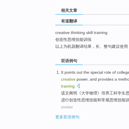
top
相关文章
有道翻译
creative thinking skill training
创造性思维技能训练
以上为机器翻译结果，长、整句建议使用
双语例句
It points
out the
special
role
of
colleg
creative
power
,
and
provides
a
meth
training
.
该文
阐明《
大学
物理
》
培养
工科
学生
进行
创造性
思维
技能
和
常规
思维技能
youdao
更多双语例句