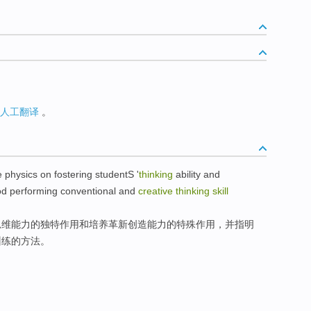
人工翻译
。
e
physics
on
fostering
studentS '
thinking
ability
and
od
performing
conventional
and
creative
thinking
skill
思维
能力
的
独特
作用
和
培养革新
创造
能力
的特殊作用，
并
指明
训练的
方法
。