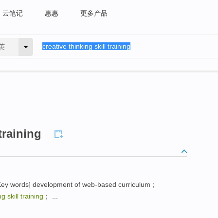
云笔记
惠惠
更多产品
英
training
ey words] development of web-based curriculum；
g skill training
； ...