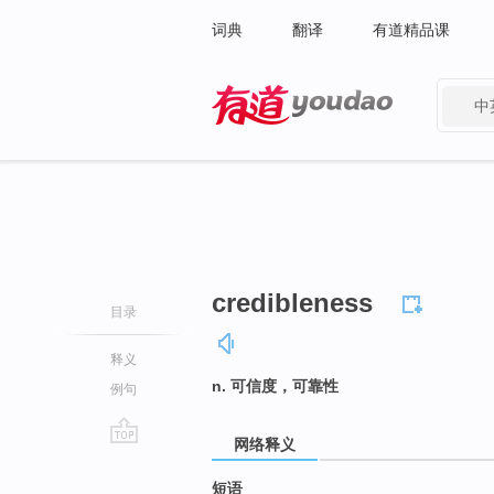
词典
翻译
有道精品课
中
有道 - 网易旗下搜索
credibleness
目录
释义
n. 可信度，可靠性
例句
网络释义
go
top
短语