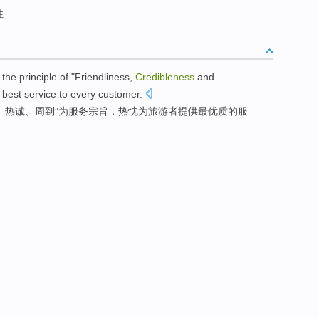
性
 the
principle
of "
Friendliness
,
Credibleness
and
 best
service
to every customer.
、热诚、周到”为服务
宗旨
，热忱
为
旅游者
提供
最
优质的服