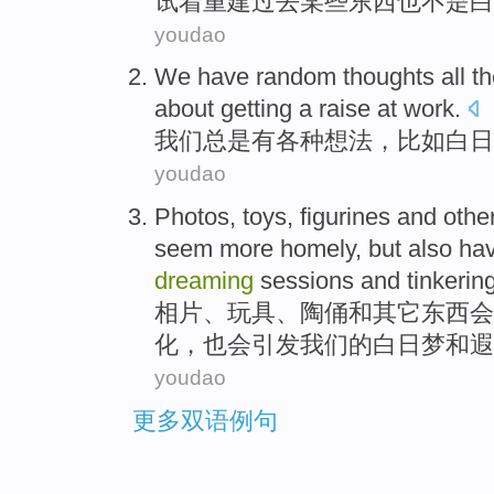
试
着
重建
过去
某些
东西
也
不是
白
youdao
We
have
random
thoughts
all t
about
getting
a raise
at
work
.
我们
总是
有
各种
想法
，
比如
白日
youdao
Photos
,
toys
,
figurines
and
othe
seem
more homely,
but also
ha
dreaming
sessions
and
tinkerin
相片
、
玩具
、
陶俑
和
其它
东西
会
化，
也
会
引发
我们的
白日梦
和
遐
youdao
更多双语例句