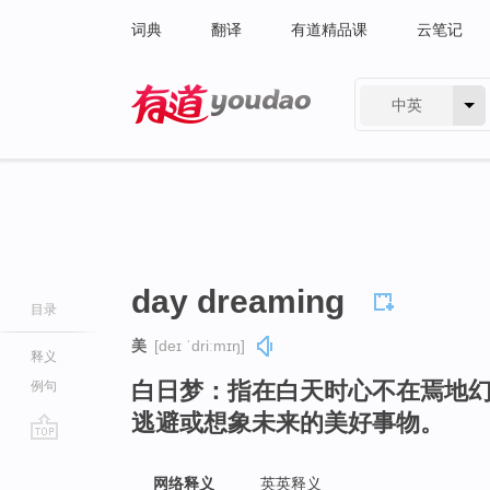
词典
翻译
有道精品课
云笔记
中英
有道 - 网易旗下搜索
day dreaming
目录
美
[deɪ ˈdriːmɪŋ]
释义
白日梦：指在白天时心不在焉地
例句
逃避或想象未来的美好事物。
go
top
网络释义
英英释义