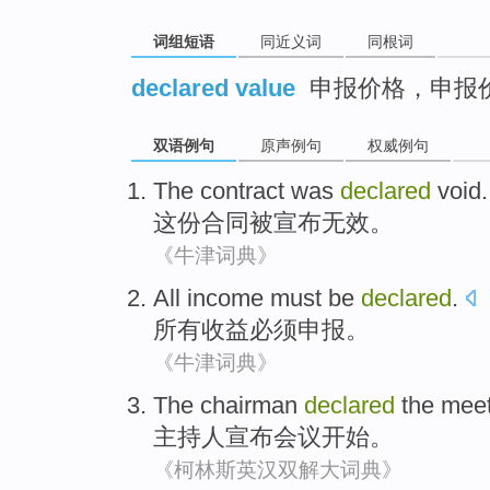
词组短语
同近义词
同根词
declared value
申报价格，申报
双语例句
原声例句
权威例句
The contract
was
declared
void
.
这份
合同
被
宣布
无效。
《牛津词典》
All
income
must be
declared
.
所有
收益
必须
申报
。
《牛津词典》
The chairman
declared
the mee
主持人
宣布
会议
开始
。
《柯林斯英汉双解大词典》