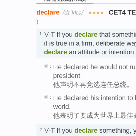
declare
CET4 T
/dɪˈklɛə/
)
V-T
If you
declare
that somethin
1.
it is true in a firm, deliberate w
declare
an attitude or intent
He declared he would not ru
例：
president.
他声明不再竞选连任总统。
He declared his intention to
例：
world.
他表明了要成为世界上最佳
V-T
If you
declare
something, yo
2.