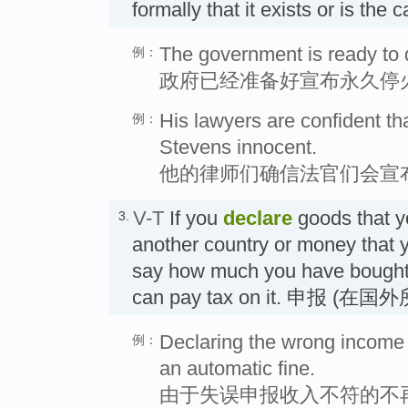
formally that it exists or is th
The government is ready to 
例：
政府已经准备好宣布永久停
His lawyers are confident tha
例：
Stevens innocent.
他的律师们确信法官们会宣
V-T
If you
declare
goods that y
3.
another country or money that 
say how much you have bought 
can pay tax on it. 申报 
Declaring the wrong income b
例：
an automatic fine.
由于失误申报收入不符的不