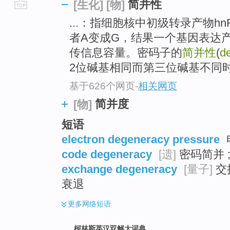
简并性
[生化]
[物]
go
...：指细胞核中初级转录产物h
top
者A变成G，结果一个基因表达
传信息容量。密码子的
简并性
(
d
2位碱基相同而第三位碱基不同时
基于626个网页
-
相关网页
简并度
[物]
短语
electron degeneracy pressure
code degeneracy
[遗]
密码简并 
exchange degeneracy
[量子]
交
衰退
更多
网络短语
柯林斯英汉双解大词典