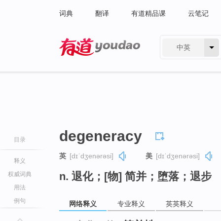
词典
翻译
有道精品课
云笔记
中英
有道 - 网易旗下搜索
degeneracy
目录
英
[dɪˈdʒenərəsi]
美
[dɪˈdʒenərəsi]
释义
n. 退化；[物] 简并；堕落；退步
权威词典
用法
例句
网络释义
专业释义
英英释义