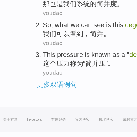
那
也是
我们
系统
的
简并度
。
youdao
So, what
we
can
see
is this
deg
我们
可以
看到
，
简并
。
youdao
This
pressure
is known as a
"
de
这个
压力
称为
“
简并
压
”。
youdao
更多双语例句
关于有道
Investors
有道智选
官方博客
技术博客
诚聘英