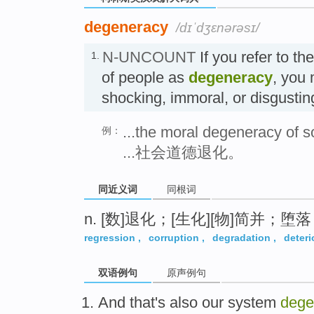
degeneracy
/dɪˈdʒɛnərəsɪ/
N-UNCOUNT
If you refer to th
1.
of people as
degeneracy
, you 
shocking, immoral, or disgus
...the moral degeneracy of so
例：
...社会道德退化。
同近义词
同根词
n. [数]退化；[生化][物]简并；堕
regression
,
corruption
,
degradation
,
deteri
双语例句
原声例句
And
that
's also
our
system
dege