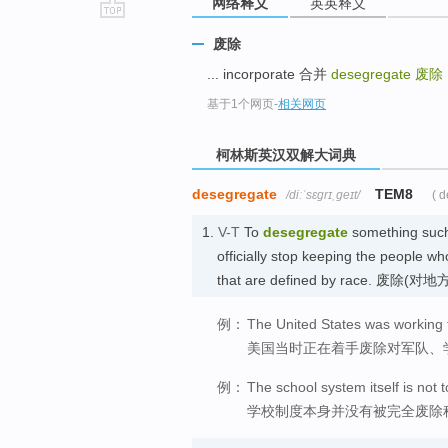
网络释义
英英释义
go
废除
top
... incorporate 合并
desegregate
废除
基于1个网页
-
相关网页
柯林斯英汉双解大词典
desegregate
TEM8
/diːˈsɛɡrɪˌɡeɪt/
( 
1.
V-T
To
desegregate
something such 
officially stop keeping the people wh
that are defined by race
例：
The United States was working to
美国当时正在着手废除对军队、
例：
The school system itself is not 
学校制度本身并没有被完全废除