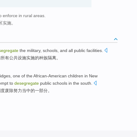
enforce in rural areas.
区实施。
segregate
the
military
,
schools
,
and
all
public
facilities
.
和
所有
公共
设施实施的种族隔离。
idges, one
of
the African-American
children
in New
empt to
desegregate
public schools in the
south
.
制度废除
努力
当中
的
一部分
。