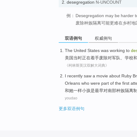
2.
desegregation
N-UNCOUNT
例：
Desegregation may be harder to 
废除种族隔离可能更难在乡村地
双语例句
权威例句
The United States
was working
to
de
美国
当时
正在
着手
废除
对
军队
、
学校
《柯林斯英汉双解大词典》
I recently saw a movie
about
Ruby Br
Orleans who
were
part of
the
first
att
和她一样
小孩
是
最早
对
南部种族隔离
youdao
更多双语例句