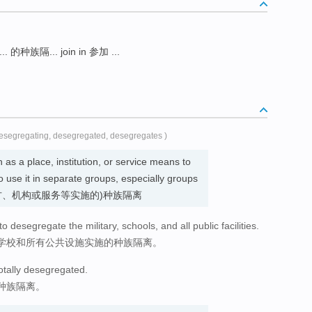
... 的种族隔... join in 参加 ...
desegregating, desegregated, desegregates )
as a place, institution, or service means to
o use it in separate groups, especially groups
. 废除(对地方、机构或服务等实施的)种族隔离
 desegregate the military, schools, and all public facilities.
学校和所有公共设施实施的种族隔离。
totally desegregated.
种族隔离。