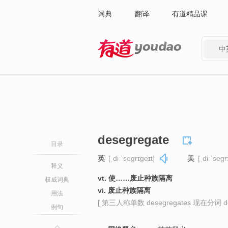
词典
翻译
有道精品课
中
有道 - 网易旗下搜索
desegregate
目录
英
[ˌdiːˈseɡrɪɡeɪt]
美
[ˌdiːˈseɡr
释义
vt. 使……废止种族隔离
权威词典
vi. 废止种族隔离
用法
[ 第三人称单数 desegregates 现在分词 des
例句