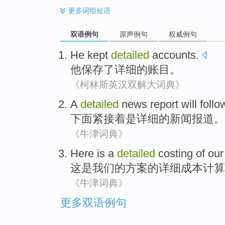
更多
词组短语
双语例句
原声例句
权威例句
He
kept
detailed
accounts
.
他
保存
了详细的
账目
。
《柯林斯英汉双解大词典》
A
detailed
news
report
will follo
下面
紧接着
是
详细
的
新闻
报道
。
《牛津词典》
Here
is
a
detailed
costing
of
our
这
是
我们
的
方案
的详细
成本计算
《牛津词典》
更多双语例句