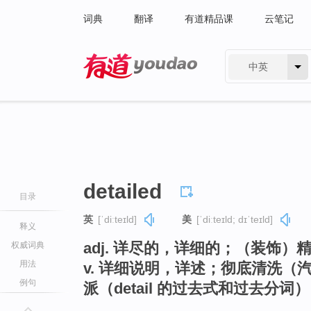
词典
翻译
有道精品课
云笔记
中英
有道 - 网易旗下搜索
detailed
目录
英
[ˈdiːteɪld]
美
[ˈdiːteɪld; dɪˈteɪld]
释义
adj. 详尽的，详细的；（装饰）
权威词典
用法
v. 详细说明，详述；彻底清洗
例句
派（detail 的过去式和过去分词）