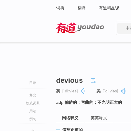
词典
翻译
有道精品课
中
有道 - 网易旗下搜索
devious
目录
英
[ˈdiːviəs]
美
[ˈdiːviəs]
释义
adj. 偏僻的；弯曲的；不光明正大的
权威词典
用法
网络释义
英英释义
例句
偏离正道的