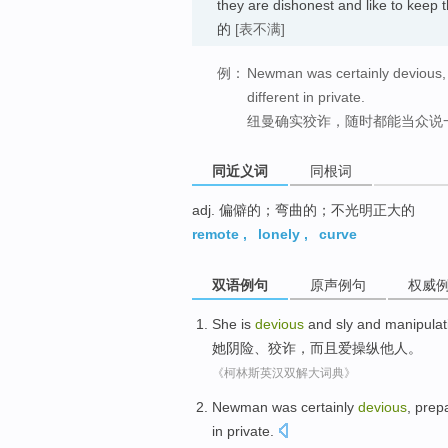
they are dishonest and like to keep 
的
[表不满]
例：
Newman was certainly devious, 
different in private.
纽曼确实狡诈，随时都能当众说
同近义词
同根词
adj. 偏僻的；弯曲的；不光明正大的
remote
,
lonely
,
curve
双语例句
原声例句
权威
She
is
devious
and
sly
and
manipulat
她
阴险
、
狡诈
，
而且
爱操纵他人
。
《柯林斯英汉双解大词典》
Newman
was certainly
devious
, prep
in private
.