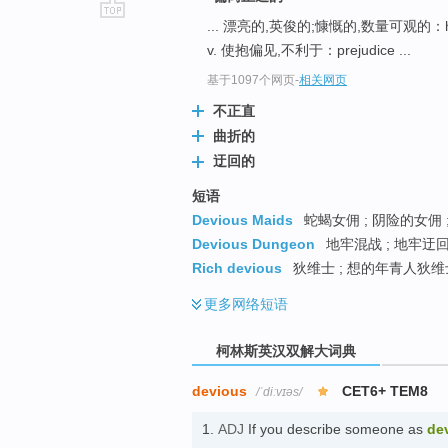
... 漂亮的,英俊的;慷慨的,数量可观的：h
go
v. 使抱偏见,不利于：prejudice ...
top
基于1097个网页
-
相关网页
不正直
曲折的
迂回的
短语
Devious Maids
蛇蝎女佣 ; 阴险的女佣 
Devious Dungeon
地牢混战 ; 地牢迂回
Rich devious
狄维士 ; 想的年青人狄维
更多
网络短语
柯林斯英汉双解大词典
devious
CET6+ TEM8
/ˈdiːvɪəs/
1.
ADJ
If you describe someone as
de