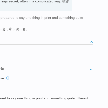
things secret, often in a complicated way. 狡诈
prepared to say one thing in print and something quite
一套，私下说一套。
例句
ive
.
ared to
say
one
thing in print and something quite different