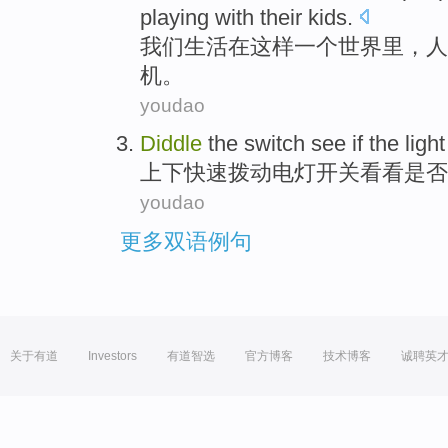
playing
with
their kids
.
我们
生活
在
这样
一个
世界
里，
人
机
。
youdao
Diddle
the
switch
see
if
the
light
上下快速
拨动
电灯
开关
看看
是否
youdao
更多双语例句
关于有道
Investors
有道智选
官方博客
技术博客
诚聘英