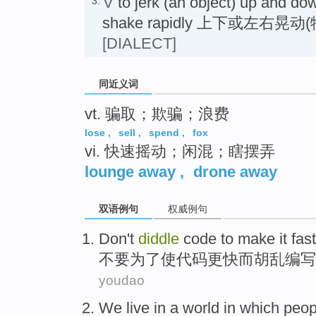
V
to jerk (an object) up and dow
3.
shake rapidly 上下或左右晃动
[DIALECT]
同近义词
vt. 骗取；欺骗；浪费
lose
,
sell
,
spend
,
fox
vi. 快速摇动；闲混；瞎摆弄
lounge away
,
drone away
双语例句
权威例句
Don't
diddle
code
to
make
it
fas
不要
为了
使
代码
更快
而胡乱编写
youdao
We
live
in
a
world
in which
peop