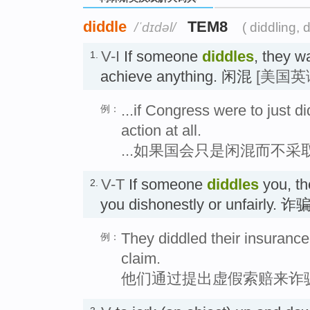
diddle
TEM8
/ˈdɪdəl/
( diddling, 
V-I
If someone
diddles
, they w
1.
achieve anything. 闲混
[美国英
...if Congress were to just 
例：
action at all.
...如果国会只是闲混而不
V-T
If someone
diddles
you, th
2.
you dishonestly or unfairly. 诈
They diddled their insuranc
例：
claim.
他们通过提出虚假索赔来诈