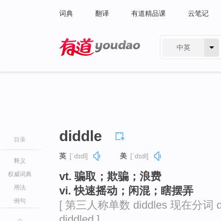
词典
翻译
有道精品课
云笔记
中英
有道 - 网易旗下搜索
diddle
目录
英
[ˈdɪdl]
美
[ˈdɪdl]
释义
vt. 骗取；欺骗；浪费
权威词典
用法
vi. 快速摇动；闲混；瞎摆弄
例句
[ 第三人称单数 diddles 现在分词 di
diddled ]