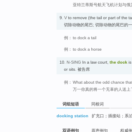
亚特兰蒂斯号航天飞机计划与俄
9.
V
to remove (the tail or part of the t
切除动物的尾巴; 切除动物的尾巴的
例：
to dock a tail
例：
to dock a horse
10.
N-SING
In a law court,
the
dock
is
or sits. 被告席
例：
What about the odd chance that
万一你真的将一个无辜的人送上
词组短语
同根词
docking station
扩充口；插接站；系
双语例句
原声例句
权威