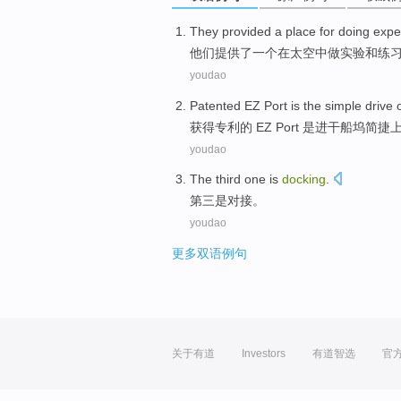
T
hey provided a place for doing expe
他
们提供了一个在太空中做实验和练
youdao
Patented
EZ
Port
is
the simple drive
获得专利
的
EZ
Port
是
进干船坞简捷
youdao
The third
one is
docking
.
第三
是
对接
。
youdao
更多双语例句
关于有道
Investors
有道智选
官