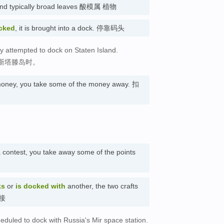
s and typically broad leaves 酸模属 植物
ocked
, it is brought into a dock. 停靠码头
y attempted to dock on Staten Island.
斯塔滕岛时。
oney, you take some of the money away. 扣
 contest, you take away some of the points
ks
or
is docked
with
another, the two crafts
对接
heduled to dock with Russia's Mir space station.