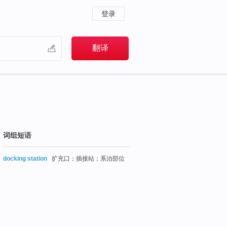
登录
词组短语
docking station
扩充口；插接站；系泊部位