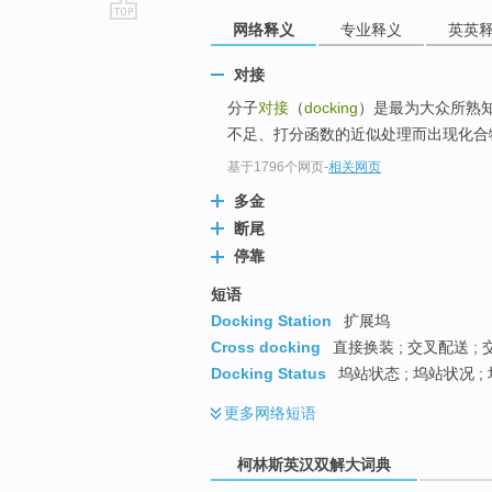
网络释义
专业释义
英英
go
top
对接
分子
对接
（
docking
）是最为大众所熟
不足、打分函数的近似处理而出现化合物
基于1796个网页
-
相关网页
多金
断尾
停靠
短语
Docking Station
扩展坞
Cross docking
直接换装 ; 交叉配送 ;
Docking Status
坞站状态 ; 坞站状况 ;
更多
网络短语
柯林斯英汉双解大词典