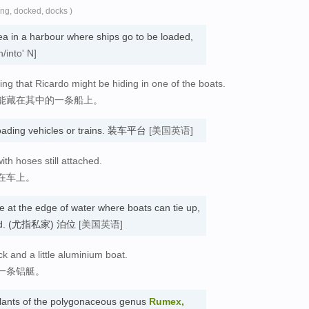
ing, docked, docks )
ea in a harbour where ships go to be loaded,
n/into' N]
ing that Ricardo might be hiding in one of the boats.
能藏在其中的一条船上。
 loading vehicles or trains. 装车平台
[美国英语]
ith hoses still attached.
在车上。
re at the edge of water where boats can tie up,
 owned. (尤指私家) 泊位
[美国英语]
 and a little aluminium boat.
一条铝艇。
lants of the polygonaceous genus
Rumex,