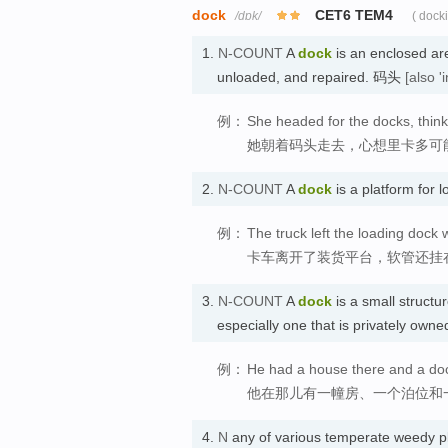
dock
CET6 TEM4
/dɒk/
( dock
1.
N-COUNT
A
dock
is an enclosed ar
unloaded, and repaired. 码头
[also 'i
例：
She headed for the docks, think
她朝着码头走去，心想里卡多可
2.
N-COUNT
A
dock
is a platform for
例：
The truck left the loading dock w
卡车离开了装货平台，软管还挂
3.
N-COUNT
A
dock
is a small structu
especially one that is privately
例：
He had a house there and a dock
他在那儿有一幢房、一个泊位和
4.
N
any of various temperate weedy p