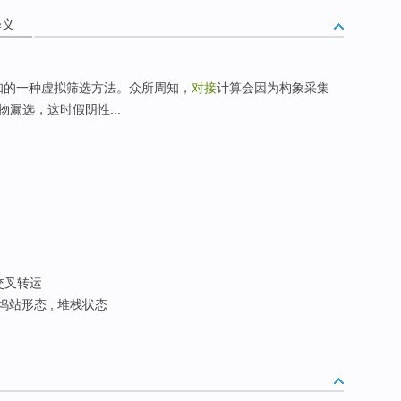
释义
知的一种虚拟筛选方法。众所周知，
对接
计算会因为构象采集
漏选，这时假阴性...
 交叉转运
 坞站形态 ; 堆栈状态