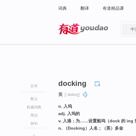
词典
翻译
有道精品课
中
有道 - 网易旗下搜索
docking
目录
英
[ˈdɒkɪŋ]
释义
n. 入坞
权威词典
adj. 入坞的
用法
v. 入港；为……设置船坞（dock 的 ing
例句
n. （Docking）人名；（英）多金