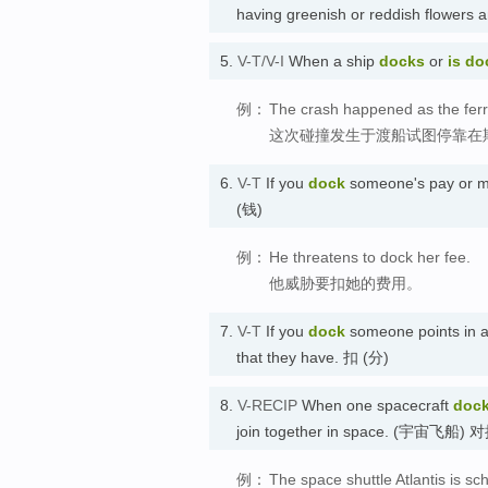
having greenish or reddish flower
5.
V-T/V-I
When a ship
docks
or
is d
例：
The crash happened as the ferr
这次碰撞发生于渡船试图停靠在
6.
V-T
If you
dock
someone's pay or m
(钱)
例：
He threatens to dock her fee.
他威胁要扣她的费用。
7.
V-T
If you
dock
someone points in a
that they have. 扣 (分)
8.
V-RECIP
When one spacecraft
doc
join together in space. (宇宙飞船) 
例：
The space shuttle Atlantis is sc