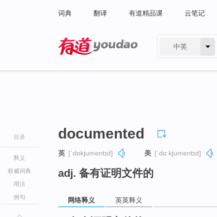
词典
翻译
有道精品课
云笔记
中英
有道 - 网易旗下搜索
documented
目录
英
[ˈdɒkjumentɪd]
美
[ˈdɑːkjumentɪd]
释义
adj. 备有证明文件的
权威词典
用法
例句
网络释义
英英释义