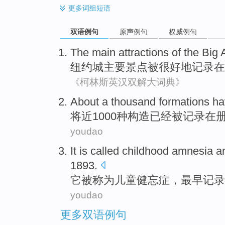
更多
词组短语
双语例句
原声例句
权威例句
The
main
attractions
of the Big
纽约城
主要
景点
被
很好地
记录在
《柯林斯英汉双解大词典》
About
a thousand
formations
ha
将近
1000
种构造
已经
被
记录在
youdao
It
is called
childhood
amnesia
a
1893.
它
被
称为
儿童
健忘症
，
最早
记录
youdao
更多双语例句