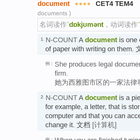
document
CET4 TEM4
documents )
名词读作
ˈdɒkjʊmənt
，动词读作
N-COUNT
A
document
is one 
1.
of paper with writing on the
She produces legal documen
例：
firm.
她为西雅图市区的一家法律
N-COUNT
A
document
is a pie
2.
for example, a letter, that is sto
computer and that you can acces
change it. 文档
[计算机]
例：