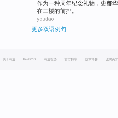
作为
一种
周年纪念
礼物
，
史都华
在
二楼的
前排
。
youdao
更多双语例句
关于有道
Investors
有道智选
官方博客
技术博客
诚聘英