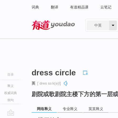
词典
翻译
有道精品课
云笔记
中英
有道 - 网易旗下搜索
dress circle
目录
英
[ˈdres sɜːk(ə)l]
释义
剧院或歌剧院主楼下方的第一层
权威词典
例句
网络释义
专业释义
英英释义