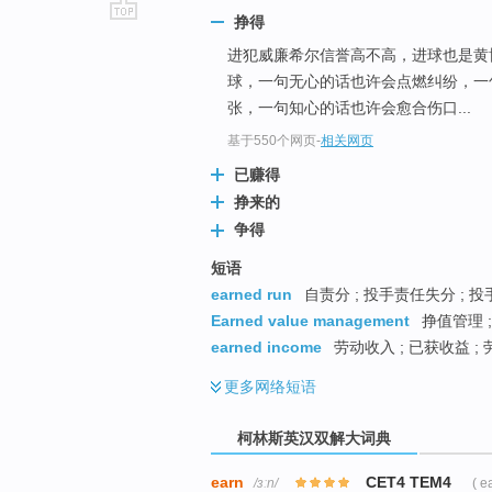
挣得
go
进犯威廉希尔信誉高不高，进球也是黄
top
球，一句无心的话也许会点燃纠纷，一
张，一句知心的话也许会愈合伤口...
基于550个网页
-
相关网页
已赚得
挣来的
争得
短语
earned run
自责分 ; 投手责任失分 ; 投
Earned value management
挣值管理 ;
earned income
劳动收入 ; 已获收益 ;
更多
网络短语
柯林斯英汉双解大词典
earn
CET4 TEM4
/ɜːn/
( e