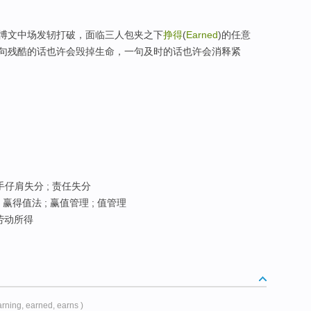
博文中场发轫打破，面临三人包夹之下
挣得
(
Earned
)的任意
句残酷的话也许会毁掉生命，一句及时的话也许会消释紧
手仔肩失分 ; 责任失分
 赢得值法 ; 赢值管理 ; 值管理
 劳动所得
arning, earned, earns )