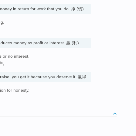
oney in return for work that you do. 挣 (钱)
ng.
oduces money as profit or interest. 赢 (利)
e or no interest.
户。
aise, you get it because you deserve it. 赢得
on for honesty.