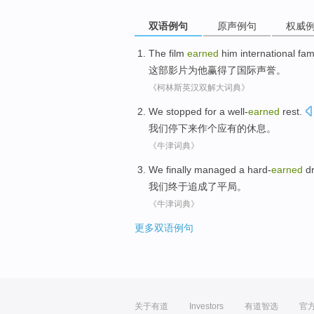
双语例句
原声例句
权威
The film
earned
him
international
fa
这部
影片为
他
赢得
了
国际
声誉。
《柯林斯英汉双解大词典》
We
stopped
for
a well-
earned
rest
.
我们
停下来
作
个
应有的休息。
《牛津词典》
We
finally managed
a hard-
earned
dr
我们
终于
追
成了
平局。
《牛津词典》
更多双语例句
关于有道
Investors
有道智选
官