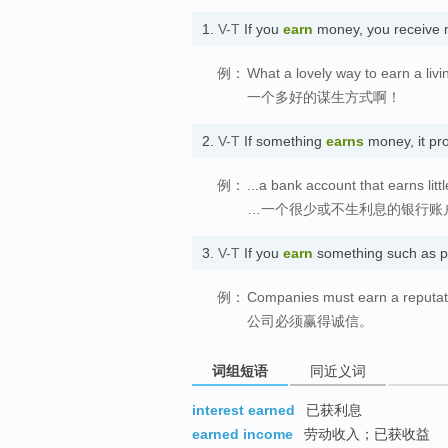
1.
V-T
If you
earn
money, you receive m
例：
What a lovely way to earn a livi
一个多好的谋生方式啊！
2.
V-T
If something
earns
money, it pr
例：
...a bank account that earns littl
…一个很少或不生利息的银行账
3.
V-T
If you
earn
something such as pr
例：
Companies must earn a reputati
公司必须赢得诚信。
词组短语
同近义词
interest earned
已获利息
earned income
劳动收入；已获收益