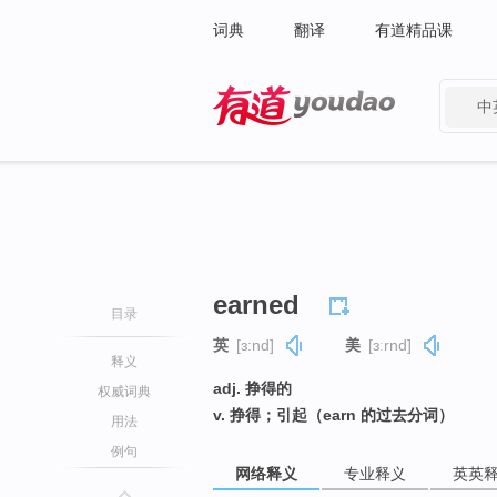
词典
翻译
有道精品课
中
有道 - 网易旗下搜索
earned
目录
英
[ɜ:nd]
美
[ɜːrnd]
释义
adj. 挣得的
权威词典
v. 挣得；引起（earn 的过去分词）
用法
例句
网络释义
专业释义
英英