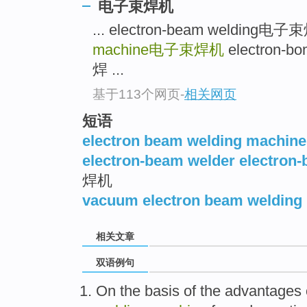
电子束焊机
... electron-beam welding电
machine
电子束焊机
electron-
焊 ...
基于113个网页
-
相关网页
短语
electron beam welding machine
electron-beam welder electron
焊机
vacuum electron beam welding
相关文章
双语例句
On
the
basis
of
the
advantages