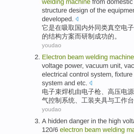
welding
machine
from
domestic
structure
design
of the equipme
developed
.
它
是
在
吸取
国内外
同类
真空
电子
的
结构
方案
而
研制
成功
的。
youdao
Electron
beam
welding
machine
voltage
power
,
vacuum
unit
, v
electrical
control
system
,
fixture
system
and etc
.
电子束
焊机
由
电子枪
、
高压
电源
气
控制
系统
、
工装
夹具
与
工作台
youdao
A
hidden
danger in
the
high vol
120/6
electron
beam
welding
ma