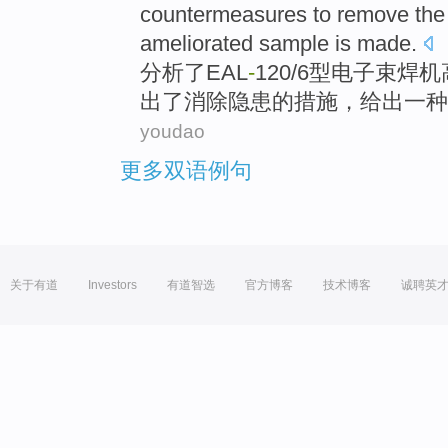
countermeasures
to
remove
the
ameliorated
sample
is made.
分析
了
EAL
-
120/6型
电子束
焊机
出
了
消除
隐患的措施，给出
一种
youdao
更多双语例句
关于有道
Investors
有道智选
官方博客
技术博客
诚聘英