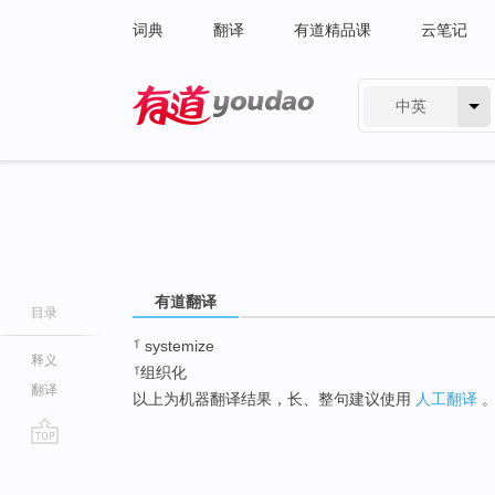
词典
翻译
有道精品课
云笔记
中英
有道 - 网易旗下搜索
有道翻译
目录
ࡰ systemize
释义
ࡰ组织化
翻译
以上为机器翻译结果，长、整句建议使用
人工翻译
go
top