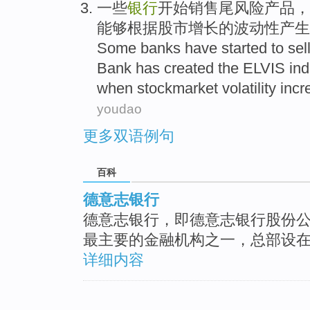
一些
银行
开始
销售
尾风险
产品
，
能够
根据
股市增长
的
波动性
产生
Some
banks
have
started to
sel
Bank
has created
the
ELVIS
in
when
stockmarket
volatility inc
youdao
更多双语例句
百科
德意志银行
德意志银行，即德意志银行股份
最主要的金融机构之一，总部设
详细内容