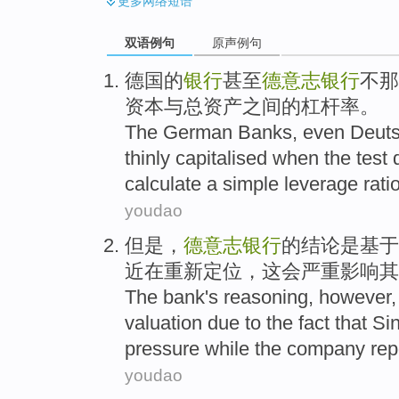
更多
网络短语
双语例句
原声例句
德国
的
银行
甚至
德意志
银行
不那
资本
与
总
资产
之间的
杠杆
率
。
The
German
Banks
,
even
Deut
thinly capitalised when the
test
d
calculate
a
simple leverage
rati
youdao
但是
，
德意志
银行
的
结论
是
基于
近
在
重新
定位
，这会严重
影响其
The
bank
's
reasoning,
however
valuation
due
to the fact that
Sin
pressure while the
company
rep
youdao