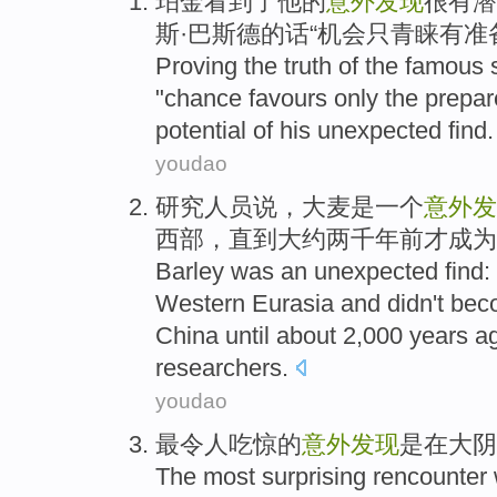
珀金
看到了
他
的
意外
发现
很有
潜
斯·
巴斯
德
的话
“
机会
只
青睐
有准
Proving
the truth of
the
famous
"
chance
favours
only
the
prepar
potential
of
his
unexpected
find
.
youdao
研究人员
说，
大麦
是
一个
意外
发
西部，
直到
大约
两千
年
前
才
成为
Barley
was
an
unexpected
find
:
Western
Eurasia
and
didn't
bec
China
until
about
2,000
years
a
researchers
.
youdao
最
令人吃惊
的
意外发现
是
在
大
阴
The most
surprising
rencounter