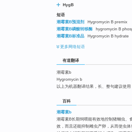
HygB
top
短语
潮霉素B预混剂
Hygromycin B premix
潮霉素B磷酸转移酶
hygromycin B phos
潮霉素B标准品
Hygromycin B hydrate
更多
网络短语
有道翻译
潮霉素b
Hygromycin b
以上为机器翻译结果，长、整句建议使用
百科
潮霉素b
潮霉素B长期饲喂能有效地控制猪蛔虫、
效，而且还能抑制雌虫产卵，从而使虫体