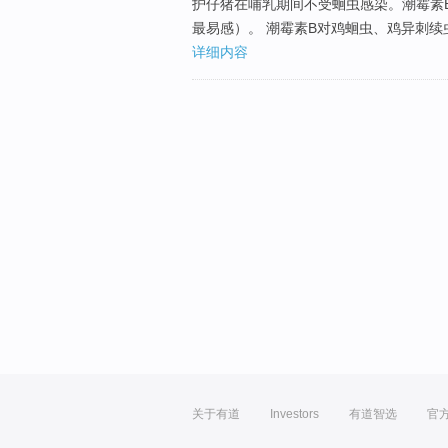
护仔猪在哺乳期间不受蛔虫感染。潮霉素
最易感）。 潮霉素B对鸡蛔虫、鸡异刺
详细内容
关于有道
Investors
有道智选
官