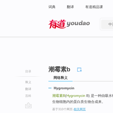
词典
翻译
有道精品课
中
有道 - 网易旗下搜索
潮霉素b
目录
网络释义
释义
Hygromycin
翻译
潮霉素B
(
Hygromycin
B) 是一种由吸
百科
生物细胞内的蛋白质生物合成来。
基于310个网页
-
相关网页
go