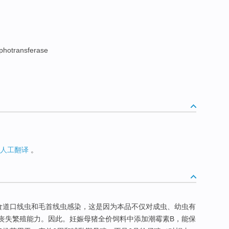
photransferase
人工翻译
。
食道口线虫和毛首线虫感染，这是因为本品不仅对成虫、幼虫有
丧失繁殖能力。因此。妊娠母猪全价饲料中添加潮霉素B，能保