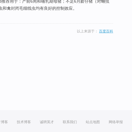
B推荐用于：产前6周和哺乳期母猪；不足6月龄仔猪（对蛔虫
续虫和禽封闭毛细线虫均有良好的控制效应。
以上来源于：
百度百科
方博客
技术博客
诚聘英才
联系我们
站点地图
网络举报