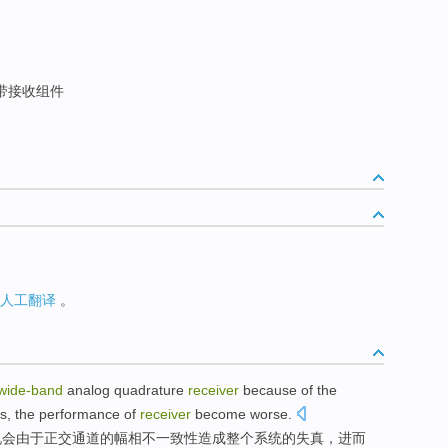
带接收组件
人工翻译
。
wide
-
band
analog quadrature
receiver
because
of
the
rs
, the
performance
of
receiver
become worse.
机会
由于
正交通道的
幅
相
不
一致性造成
整个
系统
的
失真
，进而