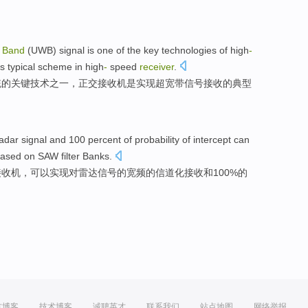
Band
(
UWB
)
signal
is
one
of
the
key
technologies
of high
-
is
typical
scheme
in
high
-
speed
receiver
.
统
的
关键
技术
之一
，
正交
接收机
是实现超宽带信号接收的
典型
adar
signal
and
100 percent
of
probability
of
intercept
can
ased
on SAW
filter Banks
.
接收机
，
可以
实现
对
雷达
信号
的
宽频的信道化
接收
和
100%的
方博客
技术博客
诚聘英才
联系我们
站点地图
网络举报