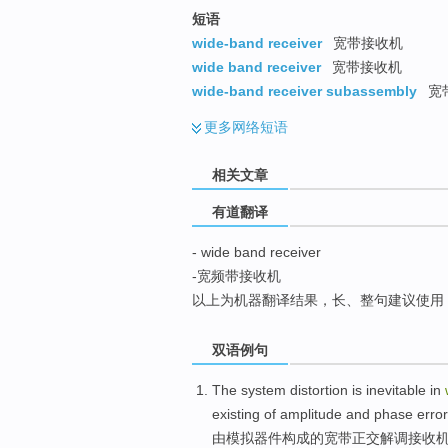
top
短语
wide-band receiver
宽带接收机
wide band receiver
宽带接收机
wide-band receiver subassembly
宽
更多
网络短语
相关文章
有道翻译
- wide band receiver
-宽频带接收机
以上为机器翻译结果，长、整句建议使用
双语例句
The
system
distortion
is inevitable in
existing
of
amplitude
and phase
erro
由
模拟器
件构成
的
宽带
正交解调
接收