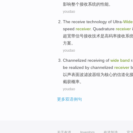
影响整个接收系统
的
性能
。
youdao
The
receive
technology
of Ultra
-Wide
speed
receiver
.
Quadrature
receiver
超
宽带
信号
接收
技术
是
高
码率
接收
系
方案
。
youdao
Channelized
receiving
of
wide
band
r
be
realized
by
channelized
receiver
b
以
声表面波
滤波器
组
为
核心
的
信道
化
截获
概率
。
youdao
更多双语例句
关于有道
Investors
有道智选
官