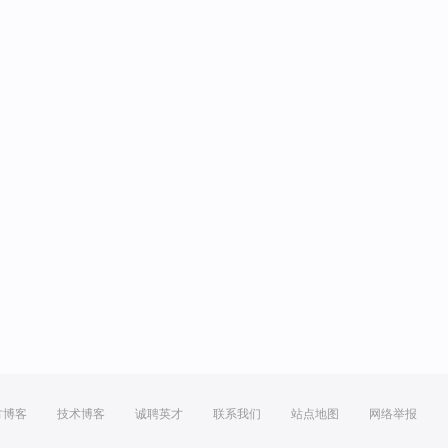
方博客
技术博客
诚聘英才
联系我们
站点地图
网络举报