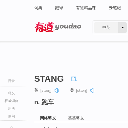
词典
翻译
有道精品课
云笔记
中英
有道 - 网易旗下搜索
STANG
目录
英
[stæŋ]
美
[stæŋ]
释义
n. 跑车
权威词典
用法
例句
网络释义
英英释义