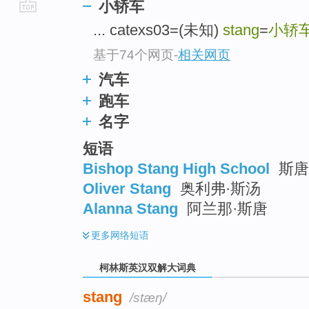
小轿车
go
... catexs03=(未知)
stang
=
小轿
top
基于74个网页
-
相关网页
汽车
跑车
名字
短语
Bishop Stang High School
斯唐
Oliver Stang
奥利弗·斯汤
Alanna Stang
阿兰那·斯唐
更多
网络短语
柯林斯英汉双解大词典
stang
/stæŋ/