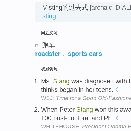
V
sting的过去式
[archaic, DIA
1.
sting
同近义词
n. 跑车
roadster
,
sports cars
权威例句
Ms.
Stang
was diagnosed with bi
thinks began in her teens.
WSJ:
Time for a Good Old-Fashio
When Peter
Stang
won this awa
100 post-doctoral and Ph.
WHITEHOUSE:
President Obama 