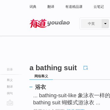
词典
翻译
有道精品课
云笔记
中英
有道 - 网易旗下搜索
a bathing suit
目录
网络释义
释义
浴衣
翻译
例句
... bathing-suit-like 象泳衣一样
bathing suit 蝴蝶式游泳衣 ...
go