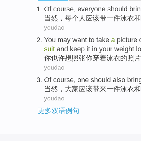
Of course
,
everyone
should
bri
当然
，
每个人
应该
带
一
件
泳衣
和
youdao
You
may
want to
take
a
picture
suit
and
keep it
in
your
weight l
你
也许
想
照
张
你
穿着
泳衣
的
照片
youdao
Of course
,
one
should
also brin
当然
，
大家
应该
带来
一
件
泳衣
和
youdao
更多双语例句