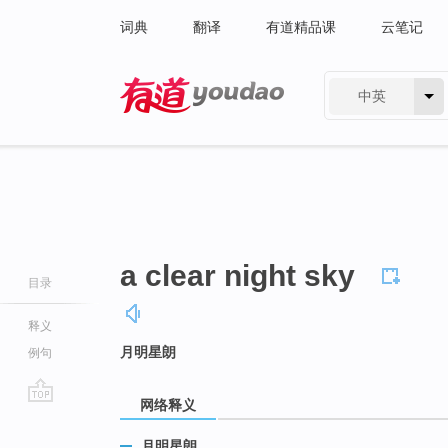
词典
翻译
有道精品课
云笔记
中英
有道 - 网易旗下搜索
a clear night sky
目录
释义
月明星朗
例句
网络释义
go
top
月明星朗