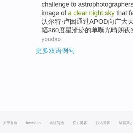
challenge to astrophotographer
image
of
a
clear
night
sky
that f
沃尔特
·卢因
通过
APOD向
广大
幅360
度
星流
迹
的
单
曝光晴朗
夜
youdao
更多双语例句
关于有道
Investors
有道智选
官方博客
技术博客
诚聘英