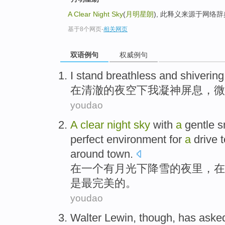
A Clear Night Sky
(
月明星朗
), 此释义来源于网络
基于8个网页
-
相关网页
双语例句
权威例句
I
stand breathless
and
shiverin
在
清澈
的夜空下
我
凝神
屏息，微
youdao
A
clear
night
sky
with
a
gentle
s
perfect
environment
for
a
drive
t
around
town
.
在
一个
有
月光
下降
雪
的
夜里
，在
是
最
完美
的
。
youdao
Walter Lewin
,
though
, has
aske