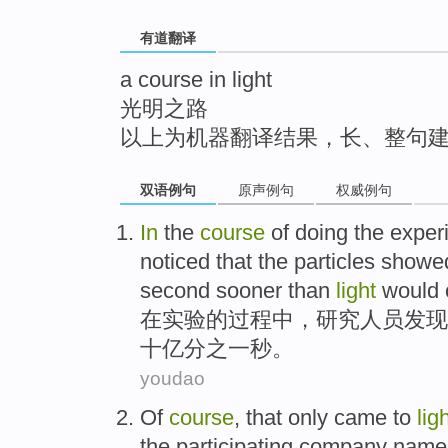
top
有道翻译
a course in light
光明之路
以上为机器翻译结果，长、整句
双语例句
原声例句
权威例句
In
the
course
of
doing the exper
noticed that
the
particles
showe
second
sooner
than
light
would
在
实验
的
过程
中，
研究
人员
发现
十亿
分之一
秒
。
youdao
Of
course
,
that
only
came to
lig
the participating
company
name