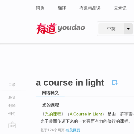
词典
翻译
有道精品课
云笔记
中英
有道 - 网易旗下搜索
a course in light
目录
网络释义
释义
光的课程
翻译
例句
《
光的课程
》（
A Course in Light
） 是由一群宇
光子带而传递下来的一套强而有力的修行的课程。
基于124个网页
-
相关网页
go