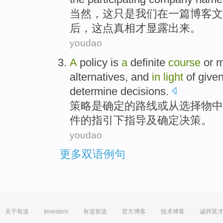
当然
，
这
只是
我们
在
一
篇博客
文
后
，这点真相才
显露
出来。
youdao
A
policy
is
a
definite
course
or
m
alternatives
,
and
in
light
of
give
determine
decisions
.
策略
是
确定
的
路线
或
从
选择
物中
件
的
指引
下指导
及
确定
决策
。
youdao
更多双语例句
关于有道
Investors
有道智选
官方博客
技术博客
诚聘英