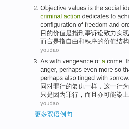
Objective
values
is
the
social
id
criminal
action
dedicates to
ach
configuration
of
freedom
and
or
目的
价值
是
指刑事
诉讼
致力
实现
而言是指
自由
和
秩序
的
价值
结构
youdao
As
with
vengeance
of
a
crime
,
t
anger
,
perhaps
even
more so th
perhaps
also tinged
with
sorrow
同
对
罪行
的
复仇一样
，
这
一行为
只是
因为
罪行
，
而且
亦
可能
染上
youdao
更多双语例句