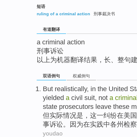
top
短语
ruling of a criminal action
刑事裁决书
有道翻译
a criminal action
刑事诉讼
以上为机器翻译结果，长、整句
双语例句
权威例句
But
realistically
,
in
the United St
yielded
a
civil
suit
,
not
a
crimina
state
prosecutors
leave these ma
但
实际情况
是，
这
一纠纷
在
美国
事
诉讼
。
因为
在
实践中
各州
检察
youdao