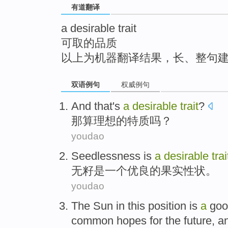
有道翻译
top
a desirable trait
可取的品质
以上为机器翻译结果，长、整句
双语例句
权威例句
And that
's
a
desirable
trait
?
那
算
理想的特质吗？
youdao
Seedlessness
is
a
desirable
trai
无籽
是
一个
优良的
果实
性状
。
youdao
The Sun
in
this
position
is
a
goo
common
hopes
for
the future
,
a