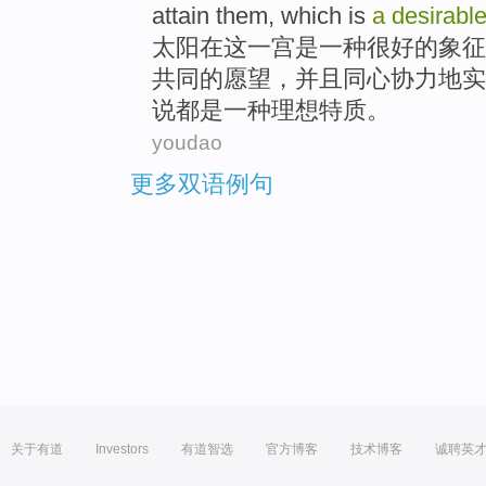
attain
them
,
which
is
a
desirabl
太阳
在
这
一宫
是
一
种
很好的
象征
共同
的
愿望
，
并且
同心
协力
地
实
说都是一种
理想
特质
。
youdao
更多双语例句
关于有道
Investors
有道智选
官方博客
技术博客
诚聘英