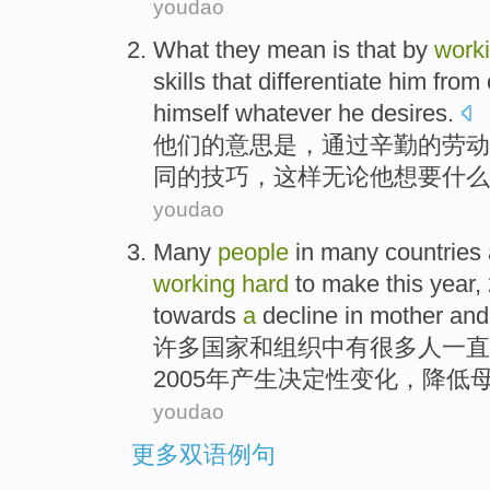
youdao
What they
mean
is
that
by
work
skills
that differentiate
him
from 
himself
whatever
he
desires
.
他们
的
意思
是
，
通过
辛勤
的劳动
同的
技巧
，
这样
无论
他
想要什么
youdao
Many
people
in
many
countries
working
hard
to make
this year
,
towards
a
decline
in
mother
and
许多
国家
和
组织
中
有
很多
人
一直
2005年
产生决定性
变化
，
降低
youdao
更多双语例句