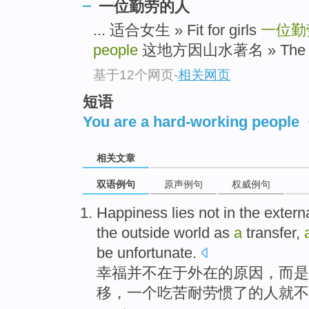
一位勤劳的人
... 适合女生 » Fit for girls
一位勤
people
这地方因山水著名 » The local
基于12个网页
-
相关网页
短语
You are a hard-working people
相关文章
双语例句
原声例句
权威例句
Happiness
lies
not
in
the
extern
the outside world
as
a
transfer
,
be
unfortunate
.
幸福
并不
在于
外在
的
原因
，
而是
移
，
一个
吃苦耐劳惯了
的
人
就不