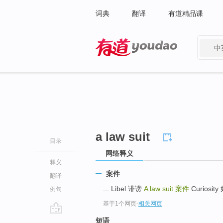
词典
翻译
有道精品课
中
有道 - 网易旗下搜索
a law suit
目录
网络释义
释义
案件
翻译
... Libel 诽谤
A law suit
案件
Curiosity
例句
基于1个网页
-
相关网页
go
短语