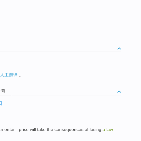
人工翻译
。
例句
n enter -
prise
will
take
the
consequences
of
losing
a
law