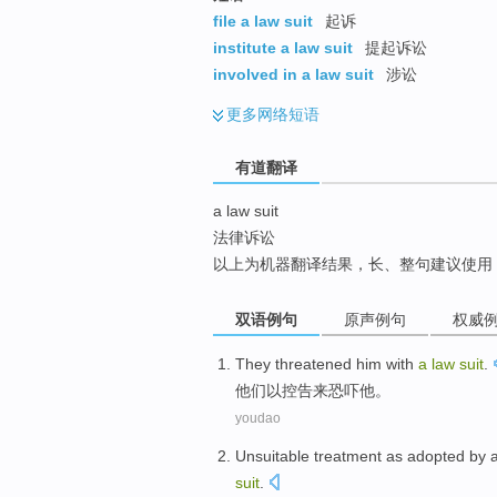
top
file a law suit
起诉
institute a law suit
提起诉讼
involved in a law suit
涉讼
更多
网络短语
有道翻译
a law suit
法律诉讼
以上为机器翻译结果，长、整句建议使用
双语例句
原声例句
权威
They
threatened
him
with
a
law
suit
.
他们
以
控告
来恐吓
他
。
youdao
Unsuitable
treatment
as adopted by a
suit
.