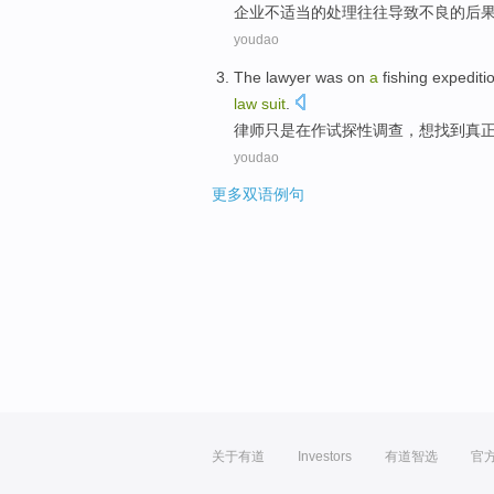
企业不
适当
的
处理
往往导致不良
的
后
youdao
The lawyer
was
on
a
fishing
expediti
law
suit
.
律师
只是
在
作
试探性调查，
想
找到
真
youdao
更多双语例句
关于有道
Investors
有道智选
官