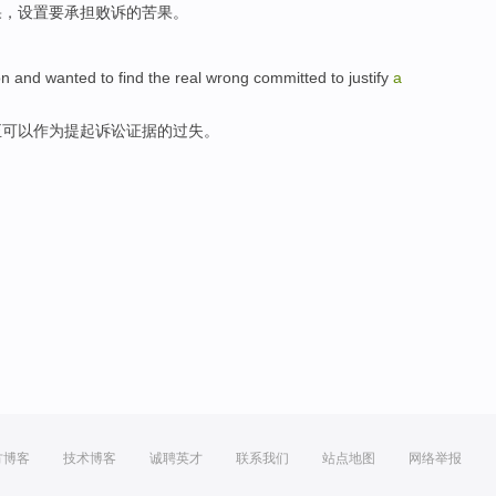
果
，设置
要
承担
败诉的
苦果
。
on and
wanted to
find
the
real
wrong
committed
to
justify
a
正
可以
作为
提起
诉讼证据的
过失
。
方博客
技术博客
诚聘英才
联系我们
站点地图
网络举报