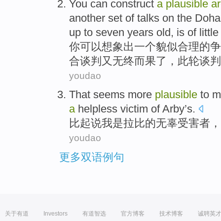
You
can
construct
a
plausible
a
another
set of
talks
on the
Doha
up to
seven
years
old, is of litt
你
可以
想象出
一个
貌似
合理
的
争
合
谈判
又无终
而
果了，此轮谈判
youdao
That
seems
more
plausible
to 
a
helpless
victim
of
Arby’s.
比起
说
我
是
拉
比
的
无辜
受害者
，
youdao
更多双语例句
关于有道
Investors
有道智选
官方博客
技术博客
诚聘英