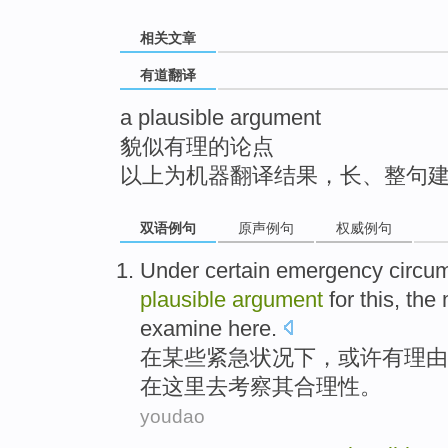
top
相关文章
有道翻译
a plausible argument
貌似有理的论点
以上为机器翻译结果，长、整句
双语例句
原声例句
权威例句
Under
certain
emergency
circu
plausible
argument
for
this
, the
examine
here
.
在
某些
紧急
状况下
，
或许
有
理由
在这里
去
考察
其
合理性。
youdao