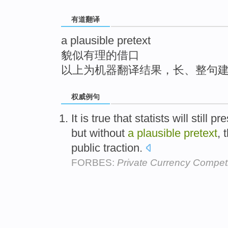
top
有道翻译
a plausible pretext
貌似有理的借口
以上为机器翻译结果，长、整句
权威例句
It is true that statists will still
but without
a
plausible
pretext
, 
public traction.
FORBES:
Private Currency Compet