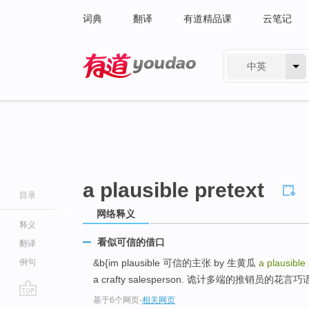
词典
翻译
有道精品课
云笔记
中英
有道 - 网易旗下搜索
a plausible pretext
目录
网络释义
释义
看似可信的借口
翻译
例句
&b{im plausible 可信的主张 by 生黄瓜
a plausible
a crafty salesperson. 诡计多端的推销员的花言巧语
基于6个网页
-
相关网页
go