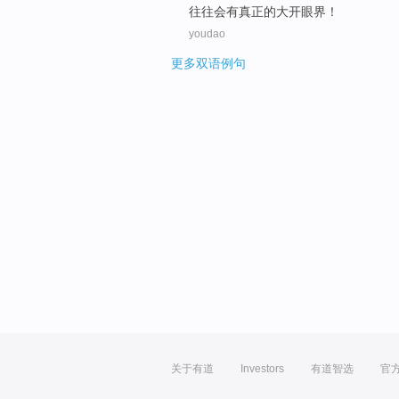
往往
会
有
真正的
大开眼界
！
youdao
更多双语例句
关于有道
Investors
有道智选
官