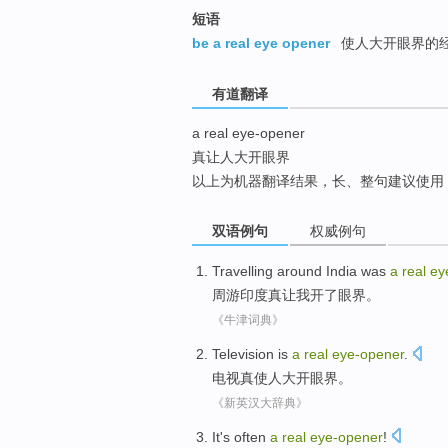
top
短语
be a real eye opener
使人大开眼界的
有道翻译
a real eye-opener
真让人大开眼界
以上为机器翻译结果，长、整句建议使用
双语例句
权威例句
Travelling around
India
was
a
real
ey
周游
印度
真让我开了
眼界
。
《牛津词典》
Television
is
a
real
eye-opener
.
电视
真使人
大开眼界
。
《新英汉大辞典》
It
's often
a
real
eye-opener
!