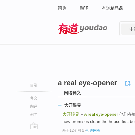
词典
翻译
有道精品课
中
有道 - 网易旗下搜索
a real eye-opener
目录
网络释义
释义
大开眼界
翻译
大开眼界
»
A real eye-opener
他们在搬进
例句
new premises clean the house first bef
基于12个网页
-
相关网页
go