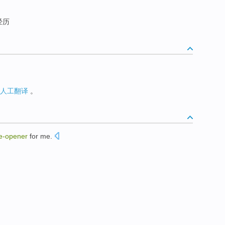
经历
人工翻译
。
e-opener
for
me
.