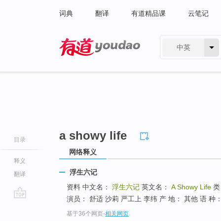
词典
翻译
有道精品课
云笔记
中英
有道 - 网易旗下搜索
a showy life
目录
网络释义
释义
浮生六记
翻译
资料 中文名：
浮生六记
英文名：
A Showy Life
类
演员： 舒适 沙莉 严工上 李纬 产 地： 其他 语 种：
go
基于36个网页
-
相关网页
top