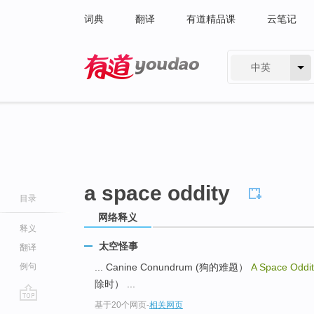
词典
翻译
有道精品课
云笔记
中英
有道 - 网易旗下搜索
a space oddity
目录
网络释义
释义
太空怪事
翻译
例句
... Canine Conundrum (狗的难题）
A Space Oddi
除时） ...
基于20个网页
-
相关网页
go