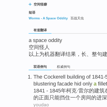
top
空间怪癖
短语
Worms - A Space Oddity
百战天虫
有道翻译
a space oddity
空间怪人
以上为机器翻译结果，长、整句
双语例句
权威例句
The
Cockerell
building
of
1841
-
blustering facade
hid
only
a
fille
1841
-
1845年柯克·
雷尔
的
建筑
的正面
只能
挡住
一个
房间
的
进深
youdao